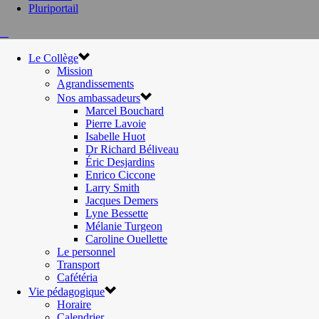
Pluriportail
Le Collège
Mission
Agrandissements
Nos ambassadeurs
Marcel Bouchard
Pierre Lavoie
Isabelle Huot
Dr Richard Béliveau
Éric Desjardins
Enrico Ciccone
Larry Smith
Jacques Demers
Lyne Bessette
Mélanie Turgeon
Caroline Ouellette
Le personnel
Transport
Cafétéria
Vie pédagogique
Horaire
Calendrier