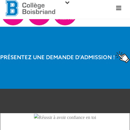
PORTE
VISITE
OUVERTE
Agrandissements
VIRTUELLE
19 septembre 2026
et rénovations
de 11h30 à 15h