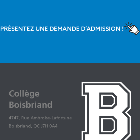
Collège
Boisbriand
4747, Rue Ambroise-Lafortune
Boisbriand, QC J7H 0A4