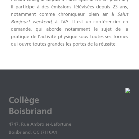
il participe à des émissions télévisées depuis 23 ans,
notamment comme chroniqueur plein air à
Salut
Bonjour! weekend
, à TVA. Il est un conférencier en
demande, qui aborde notamment le sujet de la
pratique de l’activité physique sous toutes ses formes
qui ouvre toutes grandes les portes de la réussite.
Collège
Boisbriand
4747, Rue Ambroise-Lafortune
Boisbriand, QC J7H 0A4