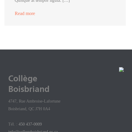
Quisque at tempor ligula. […]
Read more
Collège
Boisbriand
4747, Rue Ambroise-Lafortune
Boisbriand, QC J7H 0A4
Tél. :
450 437-0009
info@collegeboisbriand.qc.ca