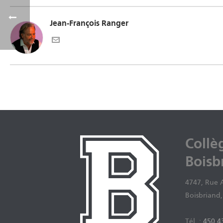
Jean-François Ranger
Collè
Boisb
4747, Rue 
Boisbriand
Tél. :
450 4