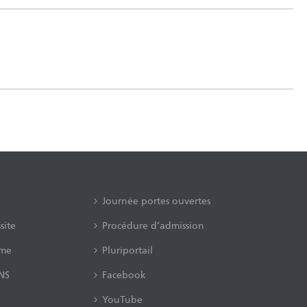
Journée portes ouvertes
site
Procédure d’admission
rme
Pluriportail
ANS
Facebook
YouTube