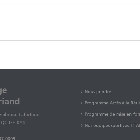
ge
Nous joindre
riand
Programme Accès à la Réus
Programme de mise en fo
Ambroise-Lafortune
, QC J7H 0A4
Nos équipes sportives TIT
37-0009