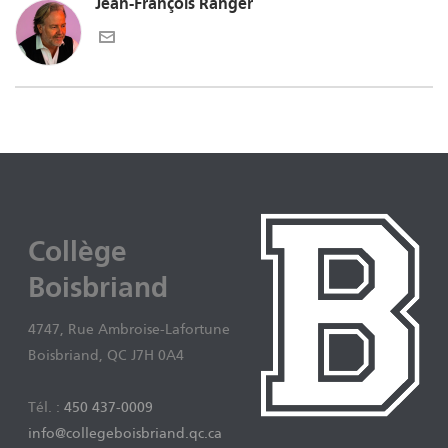
Jean-François Ranger
Collège
Boisbriand
4747, Rue Ambroise-Lafortune
Boisbriand, QC J7H 0A4
Tél. :
450 437-0009
info@collegeboisbriand.qc.ca