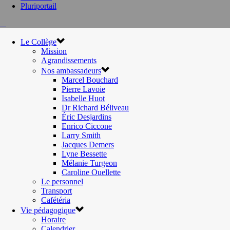
Pluriportail
Le Collège
Mission
Agrandissements
Nos ambassadeurs
Marcel Bouchard
Pierre Lavoie
Isabelle Huot
Dr Richard Béliveau
Éric Desjardins
Enrico Ciccone
Larry Smith
Jacques Demers
Lyne Bessette
Mélanie Turgeon
Caroline Ouellette
Le personnel
Transport
Cafétéria
Vie pédagogique
Horaire
Calendrier