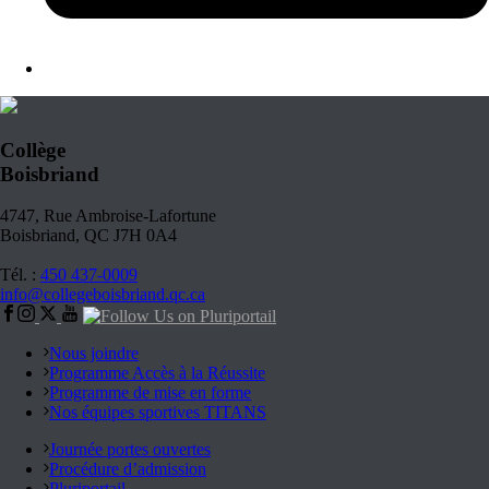
Collège
Boisbriand
4747, Rue Ambroise-Lafortune
Boisbriand, QC J7H 0A4
Tél. :
450 437-0009
info@collegeboisbriand.qc.ca
Nous joindre
Programme Accès à la Réussite
Programme de mise en forme
Nos équipes sportives TITANS
Journée portes ouvertes
Procédure d’admission
Pluriportail